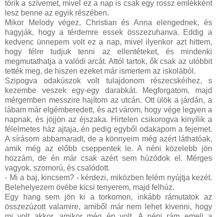
törik a szívemet, mivel ez a nap is csak egy rossz emlékként
lesz benne az egyik részében.
Mikor Melody végez, Christian és Anna elengednek, és
hagyják, hogy a térdemre essek összezuhanva. Eddig a
kedvenc ünnepem volt ez a nap, mivel ilyenkor azt hittem,
hogy félre tudjuk tenni az ellentéteket, és mindenki
megmutathatja a valódi arcát. Attól tartok, ők csak az utóbbit
tették meg, de hiszen ezeket már ismertem az iskolából.
Szipogva odakúszok volt tulajdonom részecskéihez, s
kezembe veszek egy-egy darabkát. Megforgatom, majd
mérgemben messzire hajítom az utcán. Ott ülök a járdán, a
lábam már elgémberedett, és azt várom, hogy vége legyen a
napnak, és jöjjön az éjszaka. Hirtelen csikorogva kinyílik a
félelmetes ház ajtaja, én pedig egyből odakapom a fejemet.
A sírásom abbamaradt, de a könnyeim még azért láthatóak,
amik még az előbb cseppentek le. A néni közelebb jön
hozzám, de én már csak azért sem húzódok el. Mérges
vagyok, szomorú, és csalódott.
- Mi a baj, kincsem? - kérdezi, miközben felém nyújtja kezét.
Belehelyezem övébe kicsi tenyerem, majd felhúz.
Egy hang sem jön ki a torkomon, inkább rámutatok az
összezúzott valamire, amiből már nem lehet kivenni, hogy
mi volt akkor, amikor még ép volt. A néni rám emeli a