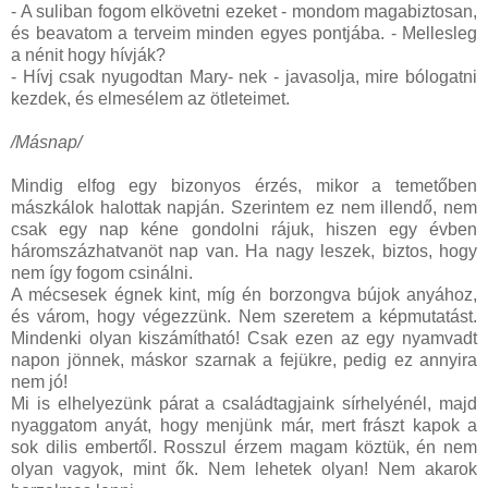
- A suliban fogom elkövetni ezeket - mondom magabiztosan,
és beavatom a terveim minden egyes pontjába. - Mellesleg
a nénit hogy hívják?
- Hívj csak nyugodtan Mary- nek - javasolja, mire bólogatni
kezdek, és elmesélem az ötleteimet.
/Másnap/
Mindig elfog egy bizonyos érzés, mikor a temetőben
mászkálok halottak napján. Szerintem ez nem illendő, nem
csak egy nap kéne gondolni rájuk, hiszen egy évben
háromszázhatvanöt nap van. Ha nagy leszek, biztos, hogy
nem így fogom csinálni.
A mécsesek égnek kint, míg én borzongva bújok anyához,
és várom, hogy végezzünk. Nem szeretem a képmutatást.
Mindenki olyan kiszámítható! Csak ezen az egy nyamvadt
napon jönnek, máskor szarnak a fejükre, pedig ez annyira
nem jó!
Mi is elhelyezünk párat a családtagjaink sírhelyénél, majd
nyaggatom anyát, hogy menjünk már, mert frászt kapok a
sok dilis embertől. Rosszul érzem magam köztük, én nem
olyan vagyok, mint ők. Nem lehetek olyan! Nem akarok