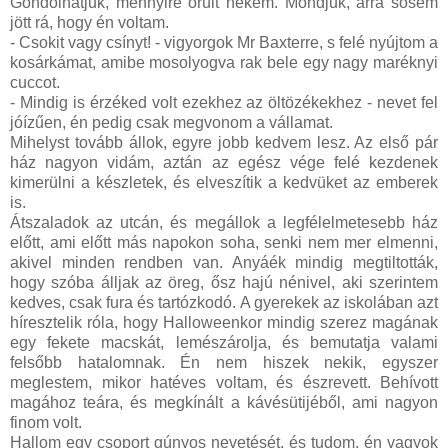
Gondolhatjuk, mennyire örült nekem. Mondjuk, arra sosem
jött rá, hogy én voltam.
- Csokit vagy csínyt! - vigyorgok Mr Baxterre, s felé nyújtom a
kosárkámat, amibe mosolyogva rak bele egy nagy maréknyi
cuccot.
- Mindig is érzéked volt ezekhez az öltözékekhez - nevet fel
jóízűen, én pedig csak megvonom a vállamat.
Mihelyst tovább állok, egyre jobb kedvem lesz. Az első pár
ház nagyon vidám, aztán az egész vége felé kezdenek
kimerülni a készletek, és elveszítik a kedvüket az emberek
is.
Átszaladok az utcán, és megállok a legfélelmetesebb ház
előtt, ami előtt más napokon soha, senki nem mer elmenni,
akivel minden rendben van. Anyáék mindig megtiltották,
hogy szóba álljak az öreg, ősz hajú nénivel, aki szerintem
kedves, csak fura és tartózkodó. A gyerekek az iskolában azt
híresztelik róla, hogy Halloweenkor mindig szerez magának
egy fekete macskát, lemészárolja, és bemutatja valami
felsőbb hatalomnak. Én nem hiszek nekik, egyszer
meglestem, mikor hatéves voltam, és észrevett. Behívott
magához teára, és megkínált a kávésütijéből, ami nagyon
finom volt.
Hallom egy csoport gúnyos nevetését, és tudom, én vagyok