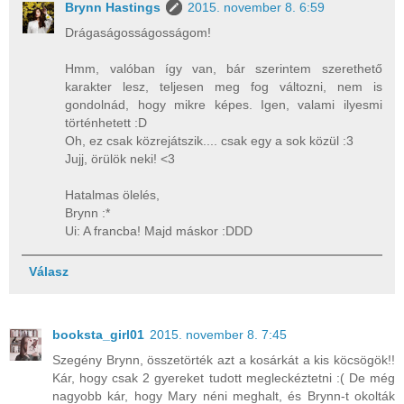
Brynn Hastings
2015. november 8. 6:59
Drágaságosságosságom!
Hmm, valóban így van, bár szerintem szerethető
karakter lesz, teljesen meg fog változni, nem is
gondolnád, hogy mikre képes. Igen, valami ilyesmi
történhetett :D
Oh, ez csak közrejátszik.... csak egy a sok közül :3
Jujj, örülök neki! <3
Hatalmas ölelés,
Brynn :*
Ui: A francba! Majd máskor :DDD
Válasz
booksta_girl01
2015. november 8. 7:45
Szegény Brynn, összetörték azt a kosárkát a kis köcsögök!!
Kár, hogy csak 2 gyereket tudott megleckéztetni :( De még
nagyobb kár, hogy Mary néni meghalt, és Brynn-t okolták