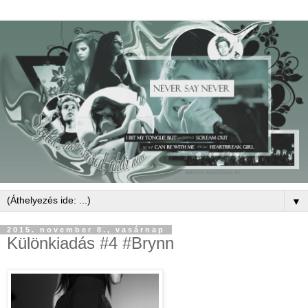
▼
2015. november 8., vasárnap
Különkiadás #4 #Brynn