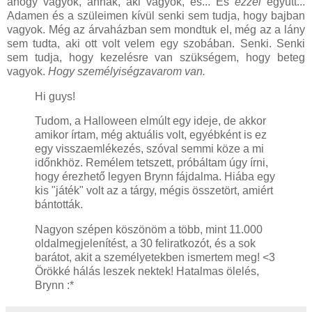
ahogy vagyok, annak, aki vagyok, és... És
ezzel
együtt...
Adamen és a szüleimen kívül senki sem tudja, hogy bajban
vagyok. Még az árvaházban sem mondtuk el, még az a lány
sem tudta, aki ott volt velem egy szobában. Senki. Senki
sem tudja, hogy kezelésre van szükségem, hogy beteg
vagyok.
Hogy személyiségzavarom van.
Hi guys!
Tudom, a Halloween elmúlt egy ideje, de akkor
amikor írtam, még aktuális volt, egyébként is ez
egy visszaemlékezés, szóval semmi köze a mi
időnkhöz. Remélem tetszett, próbáltam úgy írni,
hogy érezhető legyen Brynn fájdalma. Hiába egy
kis "játék" volt az a tárgy, mégis összetört, amiért
bántották.
Nagyon szépen köszönöm a több, mint 11.000
oldalmegjelenítést, a 30 feliratkozót, és a sok
barátot, akit a személyetekben ismertem meg! <3
Örökké hálás leszek nektek! Hatalmas ölelés,
Brynn :*