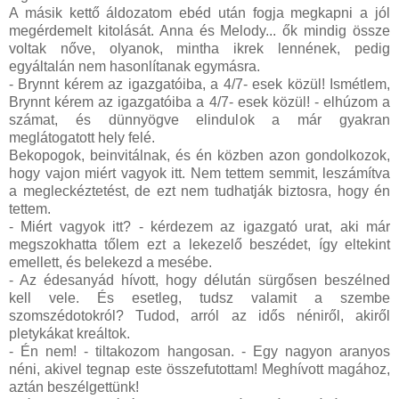
A másik kettő áldozatom ebéd után fogja megkapni a jól
megérdemelt kitolását. Anna és Melody... ők mindig össze
voltak nőve, olyanok, mintha ikrek lennének, pedig
egyáltalán nem hasonlítanak egymásra.
- Brynnt kérem az igazgatóiba, a 4/7- esek közül! Ismétlem,
Brynnt kérem az igazgatóiba a 4/7- esek közül! - elhúzom a
számat, és dünnyögve elindulok a már gyakran
meglátogatott hely felé.
Bekopogok, beinvitálnak, és én közben azon gondolkozok,
hogy vajon miért vagyok itt. Nem tettem semmit, leszámítva
a megleckéztetést, de ezt nem tudhatják biztosra, hogy én
tettem.
- Miért vagyok itt? - kérdezem az igazgató urat, aki már
megszokhatta tőlem ezt a lekezelő beszédet, így eltekint
emellett, és belekezd a mesébe.
- Az édesanyád hívott, hogy délután sürgősen beszélned
kell vele. És esetleg, tudsz valamit a szembe
szomszédotokról? Tudod, arról az idős néniről, akiről
pletykákat kreáltok.
- Én nem! - tiltakozom hangosan. - Egy nagyon aranyos
néni, akivel tegnap este összefutottam! Meghívott magához,
aztán beszélgettünk!