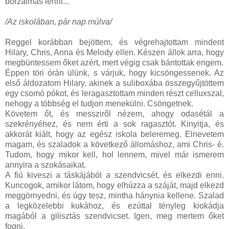
borzalmas lenni...
/Az iskolában, pár nap múlva/
Reggel korábban bejöttem, és végrehajtottam mindent
Hilary, Chris, Anna és Melody ellen. Készen állok arra, hogy
megbüntessem őket azért, mert végig csak bántottak engem.
Éppen töri órán ülünk, s várjuk, hogy kicsöngessenek. Az
első áldozatom Hilary, akinek a suliboxába összegyűjtöttem
egy csomó pókot, és leragasztottam minden részt celluxszal,
nehogy a többség el tudjon menekülni. Csöngetnek.
Követem őt, és messziről nézem, ahogy odasétál a
szekrényéhez, és nem érti a sok ragasztót. Kinyitja, és
akkorát kiált, hogy az egész iskola beleremeg. Elnevetem
magam, és szaladok a következő állomáshoz, ami Chris- é.
Tudom, hogy mikor kell, hol lennem, mivel már ismerem
annyira a szokásaikat.
A fiú kiveszi a táskájából a szendvicsét, és elkezdi enni.
Kuncogok, amikor látom, hogy elhúzza a száját, majd elkezd
meggörnyedni, és úgy tesz, mintha hánynia kellene. Szalad
a legközelebbi kukához, és ezúttal tényleg kiokádja
magából a gilisztás szendvicset. Igen, meg mertem őket
fogni.