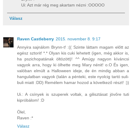
Ui: Azt már rég meg akartam nézni :OOOOO
Válasz
Raven Castleberry
2015. november 8. 9:17
Annyira sajnálom Brynn-t! :(( Szinte láttam magam előtt az
egész sztorit! *.* Olyan kis cuki lehetett (igen, még akkor is,
ha pszichopatának öltözött)! ^^ Amúgy nagyon kíváncsi
vagyok arra, hogy ki ölhette meg Mary nénit! o.O És igen,
valóban elmúlt a Halloween ideje, de én mindig abban a
hangulatban vagyok (talán a pénteki, este nyolcig tartó suli-
buli miatt :DD) Remélem hamar hozod a következő részt! :))
Ui.: A csínyek is szuperek voltak, a gilisztásat jövőre tuti
kipróbálom! :D
Ölel,
Raven :*
Válasz