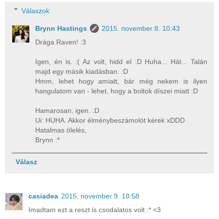
Válaszok
Brynn Hastings
2015. november 8. 10:43
Drága Raven! :3
Igen, én is. :( Az volt, hidd el :D Huha... Hát... Talán
majd egy másik kiadásban. :D
Hmm, lehet hogy amiatt, bár még nekem is ilyen
hangulatom van - lehet, hogy a boltok díszei miatt :D
Hamarosan, igen. :D
Ui: HUHA. Akkor élménybeszámolót kérek xDDD
Hatalmas ölelés,
Brynn :*
Válasz
casiadea
2015. november 9. 10:58
Imadtam ezt a reszt is csodalatos volt :* <3