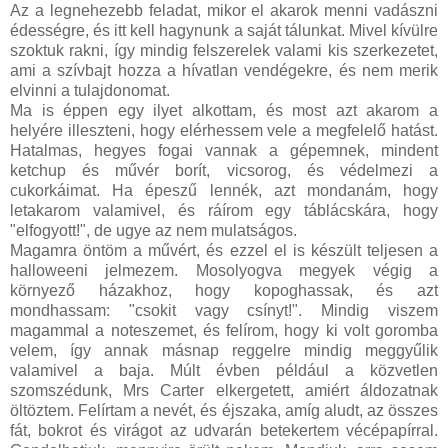
Az a legnehezebb feladat, mikor el akarok menni vadászni
édességre, és itt kell hagynunk a saját tálunkat. Mivel kívülre
szoktuk rakni, így mindig felszerelek valami kis szerkezetet,
ami a szívbajt hozza a hívatlan vendégekre, és nem merik
elvinni a tulajdonomat.
Ma is éppen egy ilyet alkottam, és most azt akarom a
helyére illeszteni, hogy elérhessem vele a megfelelő hatást.
Hatalmas, hegyes fogai vannak a gépemnek, mindent
ketchup és művér borít, vicsorog, és védelmezi a
cukorkáimat. Ha épeszű lennék, azt mondanám, hogy
letakarom valamivel, és ráírom egy táblácskára, hogy
"elfogyott!", de ugye az nem mulatságos.
Magamra öntöm a művért, és ezzel el is készült teljesen a
halloweeni jelmezem. Mosolyogva megyek végig a
környező házakhoz, hogy kopoghassak, és azt
mondhassam: "csokit vagy csínyt!". Mindig viszem
magammal a noteszemet, és felírom, hogy ki volt goromba
velem, így annak másnap reggelre mindig meggyűlik
valamivel a baja. Múlt évben például a közvetlen
szomszédunk, Mrs Carter elkergetett, amiért áldozatnak
öltöztem. Felírtam a nevét, és éjszaka, amíg aludt, az összes
fát, bokrot és virágot az udvarán betekertem vécépapírral.