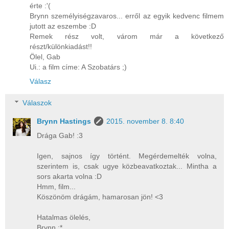
érte :'(
Brynn személyiségzavaros... erről az egyik kedvenc filmem
jutott az eszembe :D
Remek rész volt, várom már a következő
részt/különkiadást!!
Ölel, Gab
Ui.: a film címe: A Szobatárs ;)
Válasz
Válaszok
Brynn Hastings
2015. november 8. 8:40
Drága Gab! :3
Igen, sajnos így történt. Megérdemelték volna,
szerintem is, csak ugye közbeavatkoztak... Mintha a
sors akarta volna :D
Hmm, film...
Köszönöm drágám, hamarosan jön! <3
Hatalmas ölelés,
Brynn :*