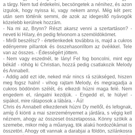
a tárgy. Nem tud érdekelni, becsöngetek a nénihez, és azon
izgulok, hogy nyissa ki, vagy nekem annyi. Még két perc
után sem történik semmi, de azok az idegesítő nyávogók
közelebb kerülnek hozzám.
- Na mi az, Brynn? Részt akarsz venni a szertartáson? -
neveti ki Hilary, én pedig felvonom a szemöldökömet.
- Miről beszélsz? - értetlenkedek továbbra is, majd a cukros
edényemre pillantok és összehasonlítom az övéikkel. Tele
van az összes. - Édességért jöttem.
- Nem vagy eszednél, te lány! Fel fog boncolni, mint egy
békát! - röhög ki Christian, hozzá pedig csatlakozik Melody
és Annabell.
- Addig add ezt ide, neked már nincs rá szükséged, hiszen
meg fogsz halni! - vihog rajtam Melody, és megragadja a
cukros bödönöm szélét, és elkezdi húzni maga felé. Nem
engedem el, rángatni kezdjük. - Engedd el, te hülye! -
sipákol, mire rátaposok a lábára. - Áú!
Chris és Annabell elkezdenek húzni Dy mellől, és lefognak,
amíg ő kiönti a mai szerzeményemet a járdára, s végig kell
néznem, ahogy az összeset összetapossa. Könny szökik a
szemebe, mikor még a műanyag, tök alakú hordozókámat is
összetöri. Ahogy ott vannak a darabjai a földön, szilánkosra