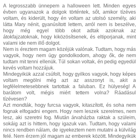
A legrosszabb ünnepem a halloween lett. Minden egyes
évben ugyanazok a dolgok történtek, sőt, amikor tízéves
voltam, és kiderült, hogy én voltam az utolsó személy, aki
látta Mary nénit, gyanúsított lettem, arról nem is beszélve,
hogy még egyel több okot adtak azoknak az
átokfajzatoknak, hogy kiközösítsenek, és eltiporjanak, mint
valami ide nem illő dolgot.
Nem is éreztem magam közéjük valónak. Tudtam, hogy más
vagyok, hogy nem úgy gondolkodom, ahogy ők, de nem
tudtam mit tenni ellenük. Túl sokan voltak, én pedig egyedül
kevés voltam hozzájuk.
Mindegyikük azzal csúfolt, hogy gyilkos vagyok, hogy képes
voltam megölni még azt az asszonyt is, akit a
legfélelmetesebbnek tartottak a faluban. Ez hülyeség! A
barátom volt, mégis miért tettem volna? Ráadásul
tízévesen?
Azt mondták, hogy furcsa vagyok, kitaszított, és soha nem
fognak elfogadni engem. Hogy nem leszek szerelmes, nem
lesz, aki szeretni fog. Miután árvaházba raktak a szüleim,
sokáig azt is hittem, hogy igazuk van. Tudtam, hogy valami
nincs rendben nálam, de igyekeztem nem mutatni a külvilág
felé. Nem érzem jól magam az emberek között. Mindegyikük