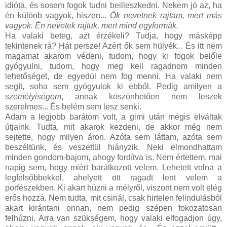
idióta, és sosem fogok tudni beilleszkedni. Nekem jó az, ha
én különb vagyok, hiszen...
Ők nevetnek rajtam, mert más
vagyok. Én nevetek rajtuk, mert mind egyformák.
Ha valaki beteg, azt érzékeli? Tudja, hogy másképp
tekintenek rá? Hát persze! Azért ők sem hülyék... És itt nem
magamat akarom védeni, tudom, hogy ki fogok belőle
gyógyulni, tudom, hogy meg kell ragadnom minden
lehetőséget, de egyedül nem fog menni. Ha valaki nem
segít, soha sem gyógyulok ki ebből. Pedig amilyen a
személyiségem
, annak köszönhetően nem leszek
szerelmes... És belém sem lesz senki.
Adam a legjobb barátom volt, a gimi után mégis elváltak
útjaink. Tudta, mit akarok kezdeni, de akkor még nem
sejtette, hogy milyen áron. Azóta sem láttam, azóta sem
beszéltünk, és veszettül hiányzik. Neki elmondhattam
minden gondom-bajom, ahogy fordítva is. Nem értettem, mai
napig sem, hogy miért barátkozott velem. Lehetett volna a
legfelsőbbekkel, ahelyett ott ragadt lent velem a
porfészekben. Ki akart húzni a mélyről, viszont nem volt elég
erős hozzá. Nem tudta, mit csinál, csak hirtelen felindulásból
akart kirántani onnan, nem pedig szépen fokozatosan
felhúzni. Arra van szükségem, hogy valaki elfogadjon úgy,