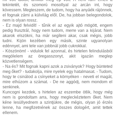
tekintetét, és szomorú mosollyal az arcán int, hogy
kövessem. Megteszem, de tudom, hogy ha anyáék rájönnek,
el fognak zárni a külvilág elől. De, ha jobban belegondolok,
nem is olyan rossz.
- Ez majd felvidít! - tűnik el az egyik ajtó mögött, engem
pedig frusztrál, hogy nem tudom, merre van a kijárat. Nem
akarok elszökni, ha már segíteni akar, csak mégis, jobb
tudni. Kijön kezében egy másik, szinte ugyanolyan
edénnyel, ami tele van jobbnál jobb cukrokkal.
- Köszönöm! - vidulok fel azonnal, és hirtelen felindulásból
megölelem az öregasszonyt, akit igazán meglep
közvetlenségem.
- Na és? Mit fognak kapni azok a zsiványok? Hogy bünteted
meg őket? - tudakolja, mire nyelek egy hatalmasat. - Tudom,
hogy te csinálod a csínyeket a környéken - neveti el magát,
mire elhúzom a számat. - De ne aggódj, nem mondom el
senkinek.
Kuncogni kezdek, s hirtelen az eszembe ötlik, hogy még
nem is gondoltam arra, hogy megleckéztetem őket. Nem
kéne lesüllyednem a szintjükre, de mégis, olyan jó érzés
lenne, ha megfizetnének az összes dologért, amit tettek
ellenem.