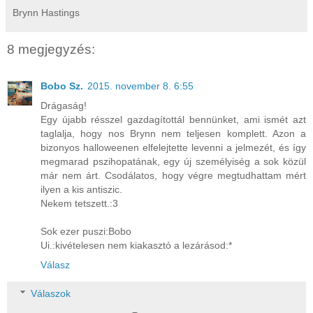
Brynn Hastings
8 megjegyzés:
Bobo Sz.
2015. november 8. 6:55
Drágaság!
Egy újabb résszel gazdagítottál bennünket, ami ismét azt
taglalja, hogy nos Brynn nem teljesen komplett. Azon a
bizonyos halloweenen elfelejtette levenni a jelmezét, és így
megmarad pszihopatának, egy új személyiség a sok közül
már nem árt. Csodálatos, hogy végre megtudhattam mért
ilyen a kis antiszic.
Nekem tetszett.:3
Sok ezer puszi:Bobo
Ui.:kivételesen nem kiakasztó a lezárásod:*
Válasz
Válaszok