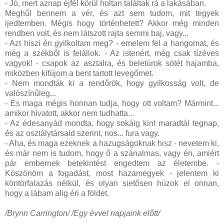
- Jó, mert aznap éjfél körül holtan találtak rá a lakásában.
Meghűl bennem a vér, és azt sem tudom, mit tegyek
ijedtemben. Mégis hogy történhetett? Akkor még minden
rendben volt, és nem látszott rajta semmi baj, vagy...
- Azt hiszi én gyilkoltam meg? - emelem fel a hangomat, és
még a székből is felállok. - Az istenért, még csak tízéves
vagyok! - csapok az asztalra, és beletúrok sötét hajamba,
miközben kifújom a bent tartott levegőmet.
- Nem mondták ki a rendőrök, hogy gyilkosság volt, de
valószínűleg...
- És maga mégis honnan tudja, hogy ott voltam? Mármint...
amikor hívatott, akkor nem tudhatta...
- Az édesanyád mondta, hogy sokáig kint maradtál tegnap,
és az osztálytársaid szerint, nos... fura vagy.
- Aha, és maga ezeknek a hazugságoknak hisz - nevetem ki,
és már nem is tudom, hogy ő a szánalmas, vagy én, amiért
pár embernek betekintést engedtem az életembe. -
Köszönöm a fogadást, most hazamegyek - jelentem ki
köntörfalazás nélkül, és olyan sietősen húzok el onnan,
hogy a lábam alig éri a földet.
/Brynn Carrington/ /Egy évvel napjaink előtt/